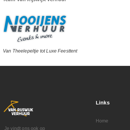
Van Theelepeltje tot Luxe Feesttent
Links
Home
Je vindt ons ook op