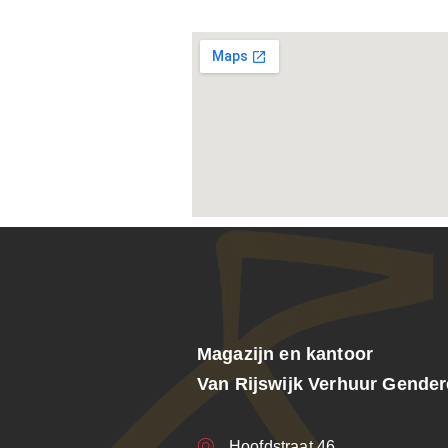
Magazijn en kantoor
Van Rijswijk Verhuur Gende
Hoofdstraat 46