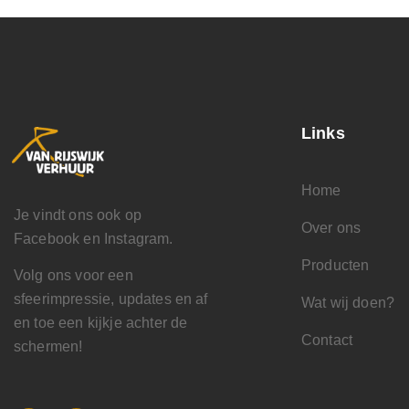
Links
Home
Je vindt ons ook op
Over ons
Facebook en Instagram.
Producten
Volg ons voor een
sfeerimpressie, updates en af
Wat wij doen?
en toe een kijkje achter de
Contact
schermen!