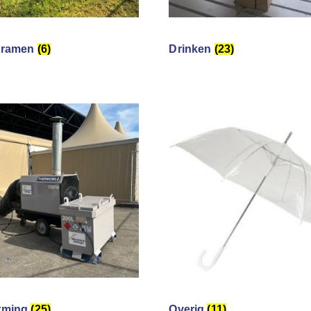
kramen
(6)
Drinken
(23)
rming
(25)
Overig
(11)