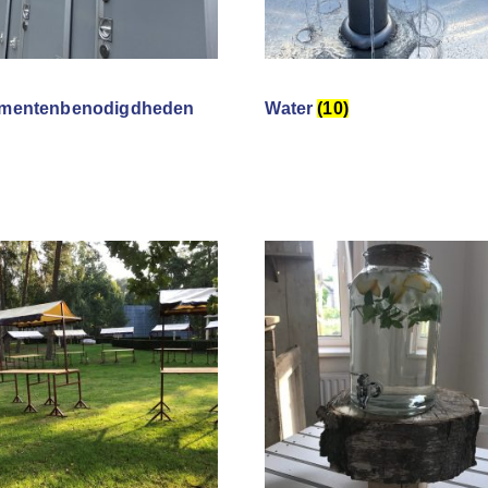
mentenbenodigdheden
Water
(10)