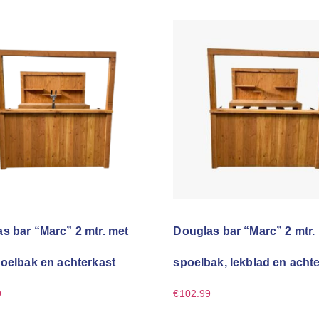
s bar “Marc” 2 mtr. met
Douglas bar “Marc” 2 mtr.
poelbak en achterkast
spoelbak, lekblad en acht
9
€
102.99