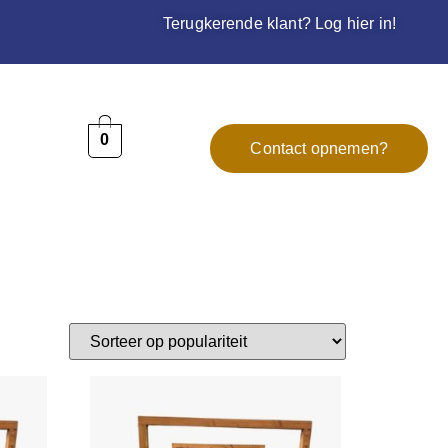
Terugkerende klant? Log hier in!
0
Contact opnemen?