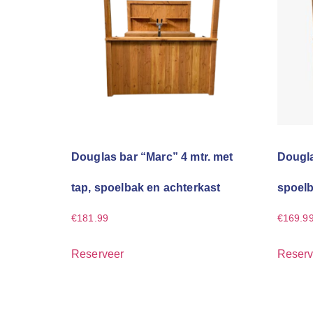
Douglas bar “Marc” 4 mtr. met
Dougla
tap, spoelbak en achterkast
spoelb
€
181.99
€
169.9
Reserveer
Reserv