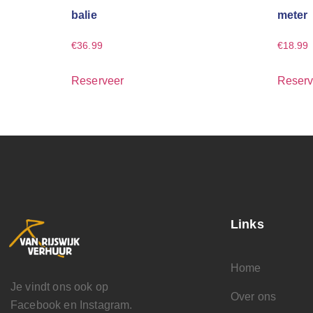
balie
meter
€
36.99
€
18.99
Reserveer
Reserv
Links
Home
Je vindt ons ook op
Over ons
Facebook en Instagram.