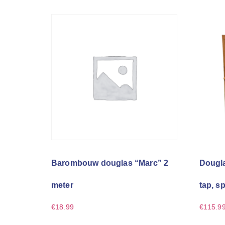
Barombouw douglas “Marc” 2
Dougla
meter
tap, s
€
18.99
€
115.9