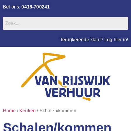
Bel ons:
0416-700241
Terugkerende klant? Log hier in!
Home
/
Keuken
/ Schalen/kommen
Schalen/kommen