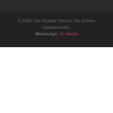
© 2026. Van Rijswijk Verhuur. Alle rechten
voorbehouden.
Webdesign
:
HV Media