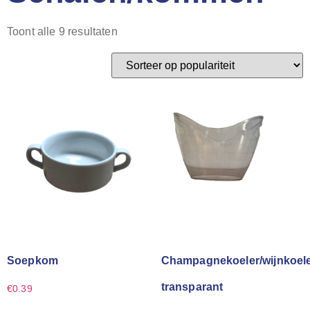
Toont alle 9 resultaten
Soepkom
Champagnekoeler/wijnkoel
transparant
€
0.39