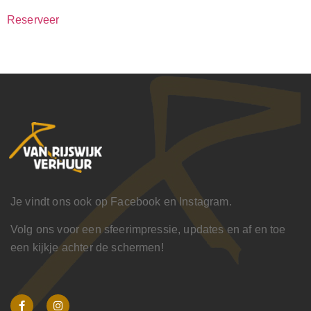
Reserveer
Je vindt ons ook op Facebook en Instagram.
Volg ons voor een sfeerimpressie, updates en af en toe
een kijkje achter de schermen!