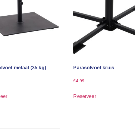
lvoet metaal (35 kg)
Parasolvoet kruis
€
4.99
eer
Reserveer