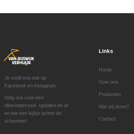
Links
Home
Je vindt ons ook op
Over ons
Facebook en Instagram.
Producten
Volg ons voor een
sfeerimpressie, updates en af
Wat wij doen?
en toe een kijkje achter de
Contact
schermen!