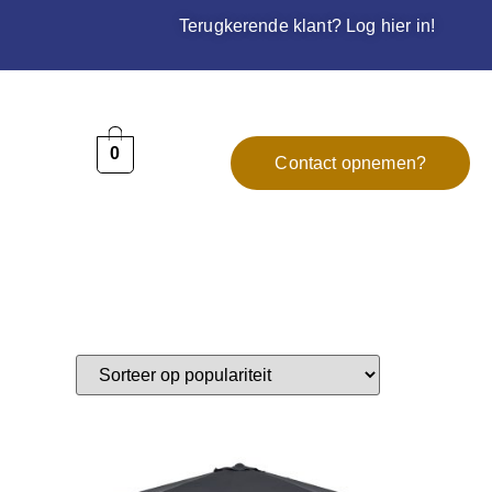
Terugkerende klant? Log hier in!
0
Contact opnemen?