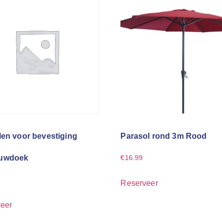
len voor bevestiging
Parasol rond 3m Rood
uwdoek
€
16.99
Reserveer
eer