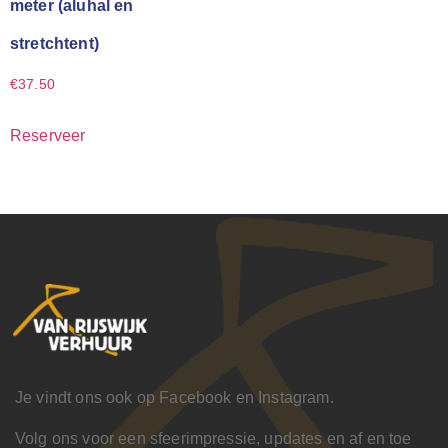
meter (aluhal en
stretchtent)
€
37.50
Reserveer
Je vindt ons ook op Facebook en Instagram.
Volg ons voor een sfeerimpressie, updates en af en toe