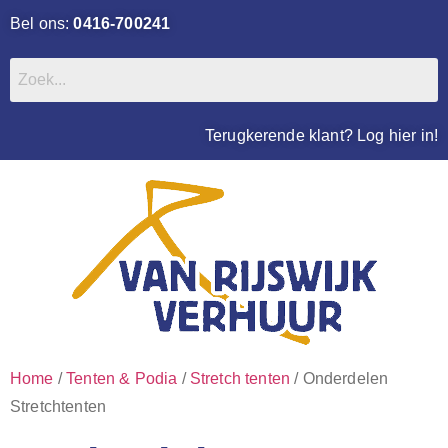
Bel ons:
0416-700241
Terugkerende klant? Log hier in!
Home
/
Tenten & Podia
/
Stretch tenten
/ Onderdelen
Stretchtenten