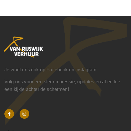
Je vindt ons ook op Facebook en Instagram.
Volg ons voor een sfeerimpressie, updates en af en toe
een kijkje achter de schermen!