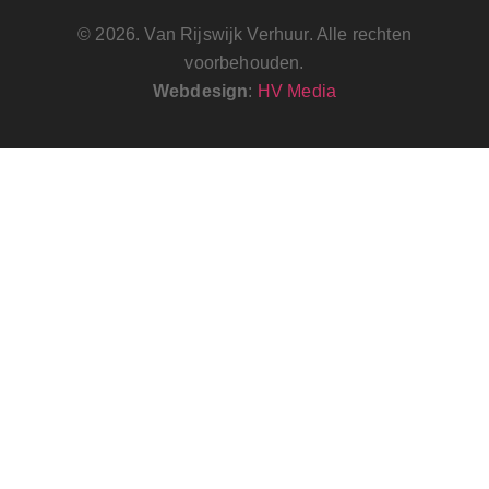
© 2026. Van Rijswijk Verhuur. Alle rechten
voorbehouden.
Webdesign
:
HV Media