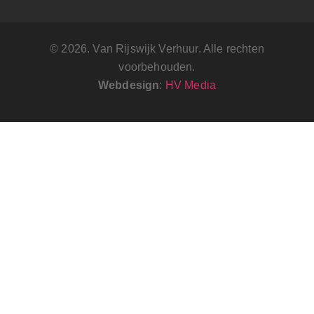
© 2026. Van Rijswijk Verhuur. Alle rechten
voorbehouden.
Webdesign
:
HV Media