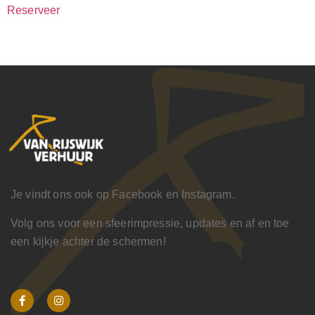
Reserveer
Je vindt ons ook op Facebook en Instagram.
Volg ons voor een sfeerimpressie, updates en af en toe
een kijkje achter de schermen!