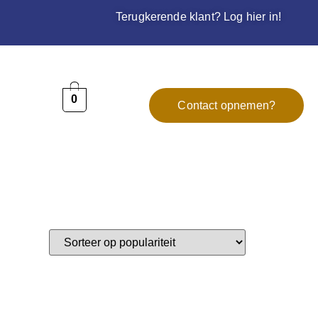
Terugkerende klant? Log hier in!
0
Contact opnemen?