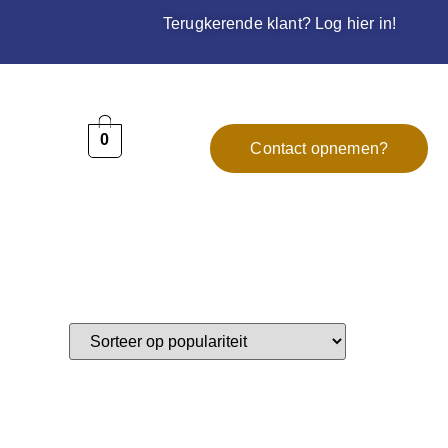
Terugkerende klant? Log hier in!
0
Contact opnemen?