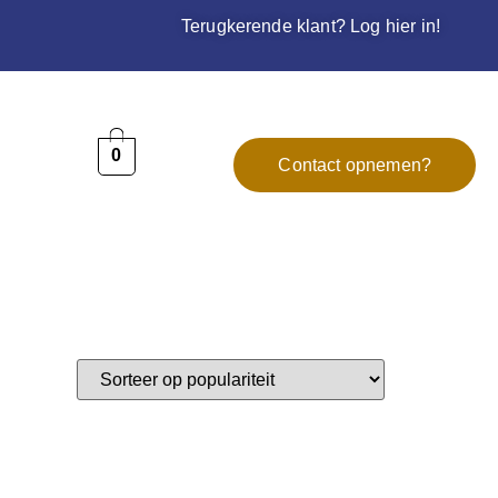
Terugkerende klant? Log hier in!
0
Contact opnemen?