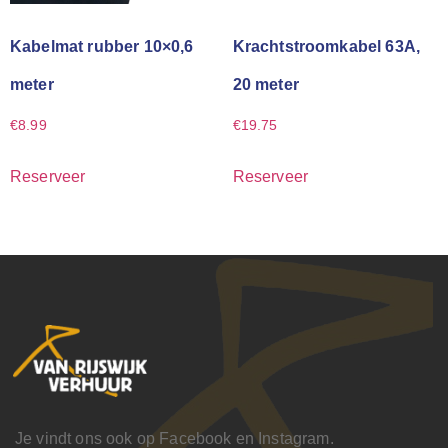
Kabelmat rubber 10×0,6
Krachtstroomkabel 63A,
meter
20 meter
€
8.99
€
19.75
Reserveer
Reserveer
Je vindt ons ook op Facebook en Instagram.