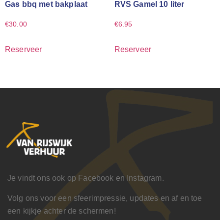
Gas bbq met bakplaat
RVS Gamel 10 liter
€
30.00
€
6.95
Reserveer
Reserveer
Je vindt ons ook op Facebook en Instagram.
Volg ons voor een sfeerimpressie, updates en af en toe
een kijkje achter de schermen!