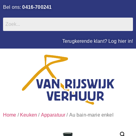
Bel ons:
0416-700241
Terugkerende klant? Log hier in!
Home
/
Keuken
/
Apparatuur
/ Au bain-marie enkel