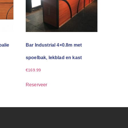
balie
Bar Industrial 4×0.8m met
spoelbak, lekblad en kast
€
169.99
Reserveer