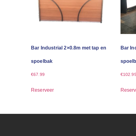
Bar Industrial 2×0.8m met tap en
Bar In
spoelbak
spoelb
€
67.99
€
102.9
Reserveer
Reserv