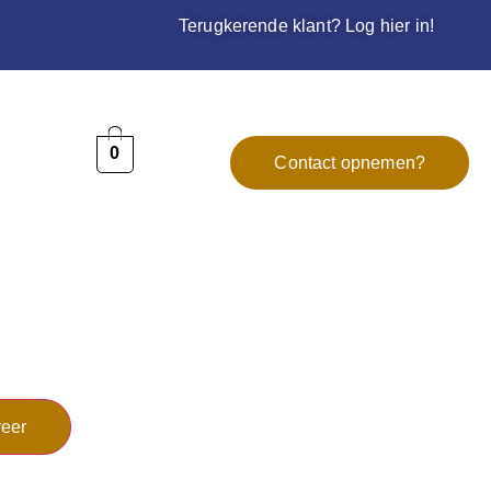
Terugkerende klant? Log hier in!
0
Contact opnemen?
eer