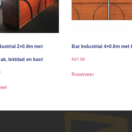
dustrial 2×0.8m met
Bar Industrial 4×0.8m met 
ak, lekblad en kast
€
67.99
9
Reserveer
eer