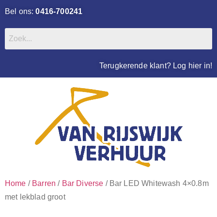
Bel ons:
0416-700241
Terugkerende klant? Log hier in!
Home
/
Barren
/
Bar Diverse
/ Bar LED Whitewash 4×0.8m
met lekblad groot