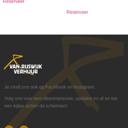
Reserveer
Reserveer
Je vindt ons ook op Facebook en Instagram.
Volg ons voor een sfeerimpressie, updates en af en toe
een kijkje achter de schermen!