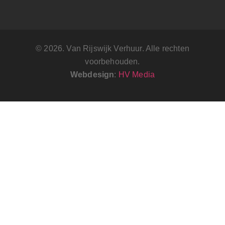
© 2026. Van Rijswijk Verhuur. Alle rechten
voorbehouden.
Webdesign
:
HV Media