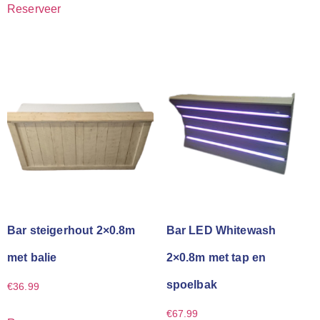
Reserveer
Bar steigerhout 2×0.8m
Bar LED Whitewash
met balie
2×0.8m met tap en
spoelbak
€
36.99
€
67.99