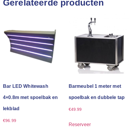
Gerelateerde producten
Bar LED Whitewash
Barmeubel 1 meter met
4×0.8m met spoelbak en
spoelbak en dubbele tap
lekblad
€
49.99
€
96.99
Reserveer