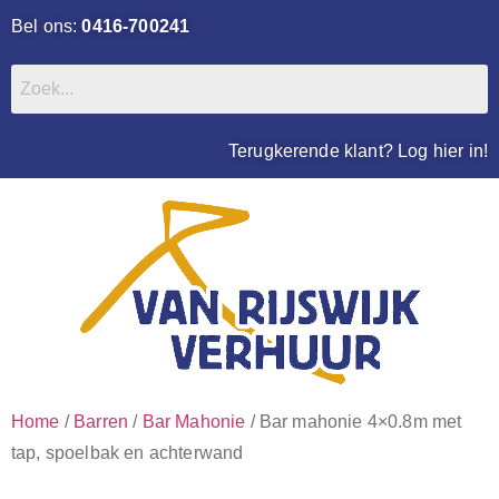
Bel ons:
0416-700241
Terugkerende klant? Log hier in!
Home
/
Barren
/
Bar Mahonie
/ Bar mahonie 4×0.8m met
tap, spoelbak en achterwand