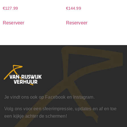
€
127.99
€
144.99
Reserveer
Reserveer
Je vindt ons ook op Facebook en Instagram.
Volg ons voor een sfeerimpressie, updates en af en toe
een kijkje achter de schermen!