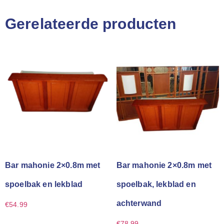
Gerelateerde producten
Bar mahonie 2×0.8m met
Bar mahonie 2×0.8m met
spoelbak en lekblad
spoelbak, lekblad en
achterwand
€
54.99
€
78.99