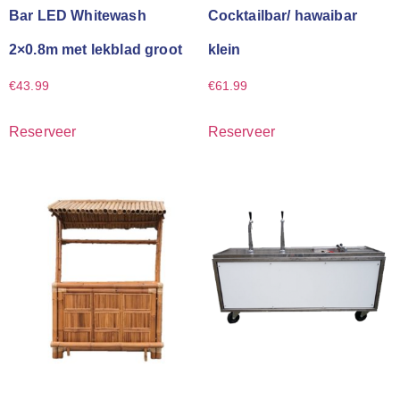
Bar LED Whitewash
Cocktailbar/ hawaibar
2×0.8m met lekblad groot
klein
€
43.99
€
61.99
Reserveer
Reserveer