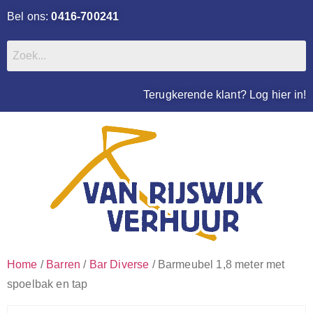
Bel ons:
0416-700241
Terugkerende klant? Log hier in!
Home
/
Barren
/
Bar Diverse
/ Barmeubel 1,8 meter met
spoelbak en tap