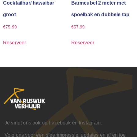
Cocktailbar/ hawaibar
Barmeubel 2 meter met
groot
spoelbak en dubbele tap
€
75.99
€
57.99
Reserveer
Reserveer
Je vindt ons ook op Facebook en Instagram.
Volg ons voor een sfeerimpressie, updates en af en toe