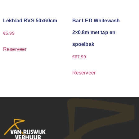
Lekblad RVS 50x60cm
Bar LED Whitewash
2×0.8m met tap en
€
5.99
spoelbak
Reserveer
€
67.99
Reserveer