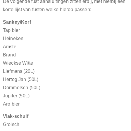
De volgende fust aansluitingen zitten erbij, met hierbij een
korte lijst van fusten welke hierop passen:
Sankey/Korf
Tap bier
Heineken
Amstel
Brand
Wieckse Witte
Liefmans (20L)
Hertog Jan (50L)
Dommelsch (50L)
Jupiler (50L)
Aro bier
Vlak-schuif
Grolsch