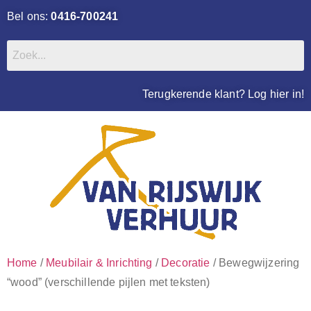
Bel ons:
0416-700241
Terugkerende klant? Log hier in!
Home
/
Meubilair & Inrichting
/
Decoratie
/ Bewegwijzering
“wood” (verschillende pijlen met teksten)