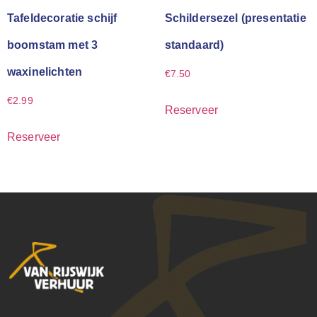
Tafeldecoratie schijf
Schildersezel (presentatie
boomstam met 3
standaard)
waxinelichten
€
7.50
€
2.99
Reserveer
Reserveer