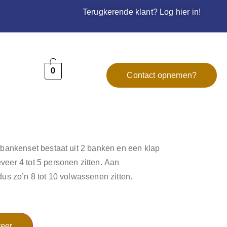
Terugkerende klant? Log hier in!
0
Contact opnemen?
erbankenset bestaat uit 2 banken en een klap
veer 4 tot 5 personen zitten. Aan
dus zo’n 8 tot 10 volwassenen zitten.
eer