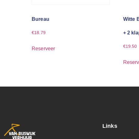
Bureau
Witte 
+ 2 kl
€
18.79
€
19.50
Reserveer
Reserv
Links