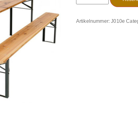
Artikelnummer:
J010e
Cate