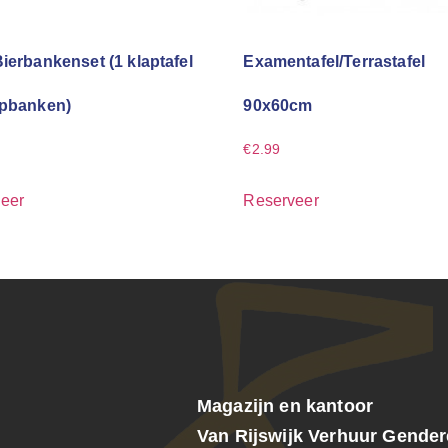
Bierbankenset (1 klaptafel
Examentafel/Terrastafel
apbanken)
90x60cm
€
2.99
eer
Reserveer
Magazijn en kantoor
Van Rijswijk Verhuur Gende