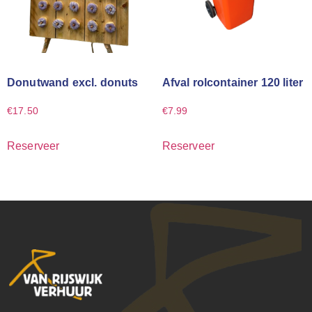
Donutwand excl. donuts
Afval rolcontainer 120 liter
€
17.50
€
7.99
Reserveer
Reserveer