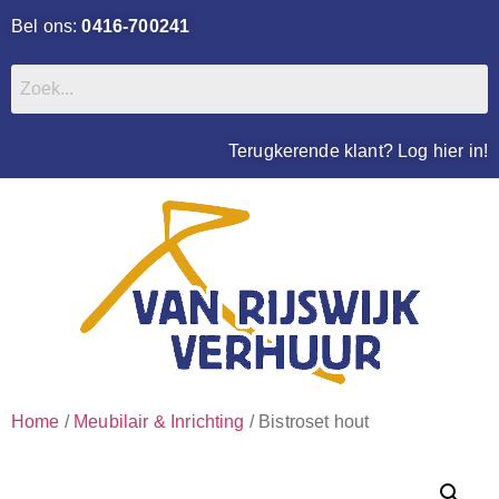
Bel ons:
0416-700241
Terugkerende klant? Log hier in!
Home
/
Meubilair & Inrichting
/ Bistroset hout