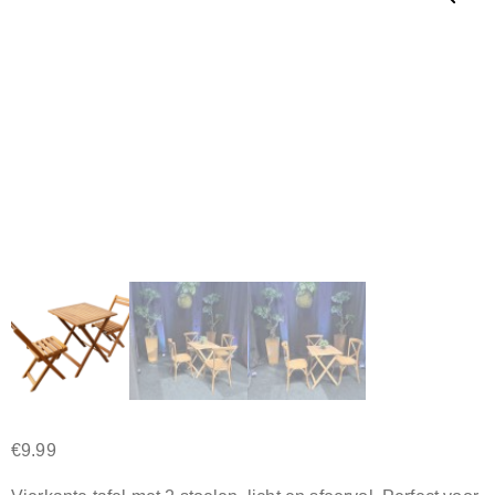
€
9.99