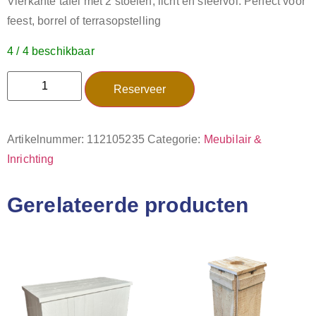
Vierkante tafel met 2 stoelen, licht en sfeervol. Perfect voor
feest, borrel of terrasopstelling
4 / 4 beschikbaar
Reserveer
Artikelnummer:
112105235
Categorie:
Meubilair &
Inrichting
Gerelateerde producten