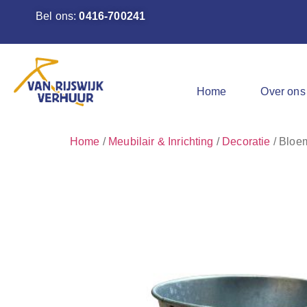
Bel ons:
0416-700241
Home
Over ons
Home
/
Meubilair & Inrichting
/
Decoratie
/ Bloem