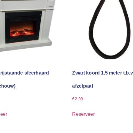
vrijstaande sfeerhaard
Zwart koord 1,5 meter t.b.v
schouw)
afzetpaal
€
2.99
eer
Reserveer