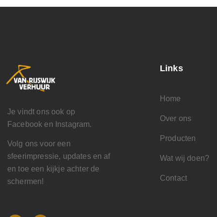
Links
Home
Je vindt ons ook op
Over ons
Facebook en Instagram.
Producten
Volg ons voor een
sfeerimpressie, updates en af
Wat wij doen?
en toe een kijkje achter de
Contact
schermen!