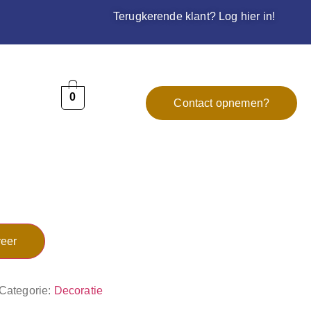
Terugkerende klant? Log hier in!
0
Contact opnemen?
eer
Categorie:
Decoratie