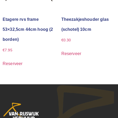
Etagere rvs frame
Theezakjeshouder glas
53×32,5cm 44cm hoog (2
(schotel) 10cm
borden)
€
0.30
€
7.95
Reserveer
Reserveer