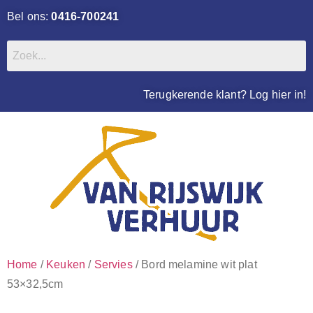
Bel ons:
0416-700241
Terugkerende klant? Log hier in!
Home
/
Keuken
/
Servies
/ Bord melamine wit plat
53×32,5cm