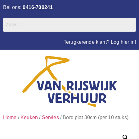
Bel ons:
0416-700241
Terugkerende klant? Log hier in!
Home
/
Keuken
/
Servies
/ Bord plat 30cm (per 10 stuks)