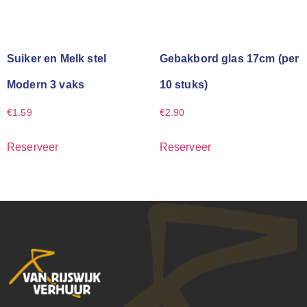
Suiker en Melk stel
Gebakbord glas 17cm (per
Modern 3 vaks
10 stuks)
€
1.59
€
2.90
Reserveer
Reserveer