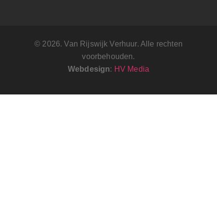
© 2026. Van Rijswijk Verhuur. Alle rechten
voorbehouden.
Webdesign
:
HV Media