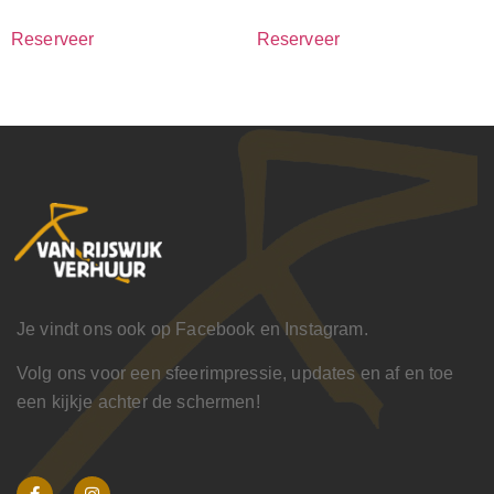
Reserveer
Reserveer
Je vindt ons ook op Facebook en Instagram.
Volg ons voor een sfeerimpressie, updates en af en toe
een kijkje achter de schermen!