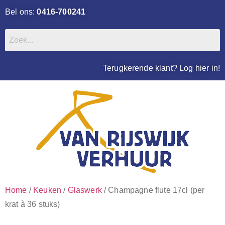
Bel ons:
0416-700241
Terugkerende klant? Log hier in!
Home
/
Keuken
/
Glaswerk
/ Champagne flute 17cl (per
krat à 36 stuks)