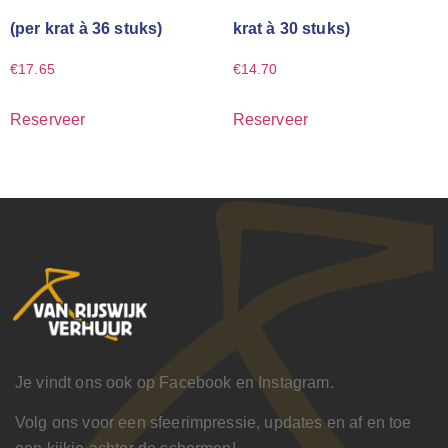
(per krat à 36 stuks)
krat à 30 stuks)
€
17.65
€
14.70
Reserveer
Reserveer
Je vindt ons ook op Facebook en Instagram.
Volg ons voor een sfeerimpressie, updates en af en toe