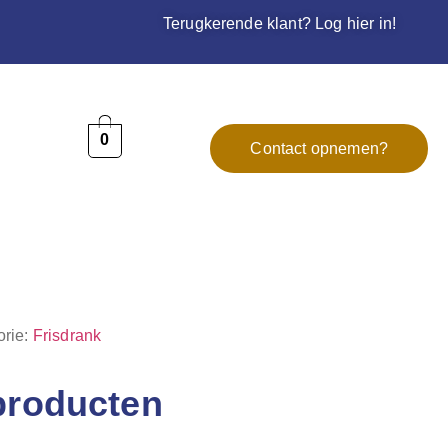
Terugkerende klant? Log hier in!
0
Contact opnemen?
orie:
Frisdrank
producten