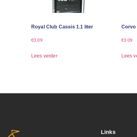
Royal Club Cassis 1.1 liter
Corvo 
€
3.09
€
3.09
Lees verder
Lees v
Links