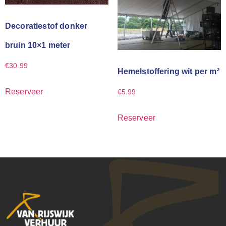
Decoratiestof donker
bruin 10×1 meter
€
30.99
Hemelstoffering wit per m²
Reserveer
€
5.99
Reserveer