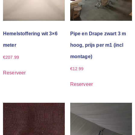
Hemelstoffering wit 3×6
Pipe en Drape zwart 3 m
meter
hoog, prijs per m1 (incl
montage)
€
207.99
€
12.99
Reserveer
Reserveer