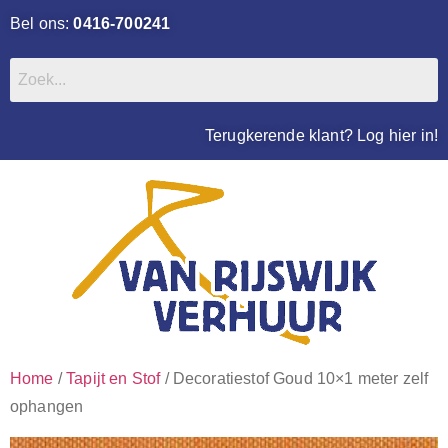
Bel ons:
0416-700241
Terugkerende klant? Log hier in!
Home
/
Tapijt en Stof
/ Decoratiestof Goud 10×1 meter zelf
ophangen