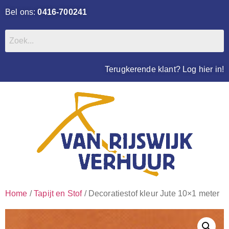
Bel ons:
0416-700241
Terugkerende klant? Log hier in!
Home
/
Tapijt en Stof
/ Decoratiestof kleur Jute 10×1 meter