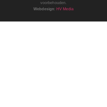
voorbehouden.
Webdesign
:
HV Media