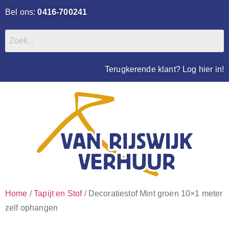
Bel ons:
0416-700241
Terugkerende klant? Log hier in!
Home
/
Tapijt en Stof
/ Decoratiestof Mint groen 10×1 meter
zelf ophangen