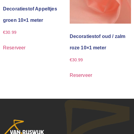
Decoratiestof Appeltjes
groen 10×1 meter
€
30.99
Decoratiestof oud / zalm
Reserveer
roze 10×1 meter
€
30.99
Reserveer