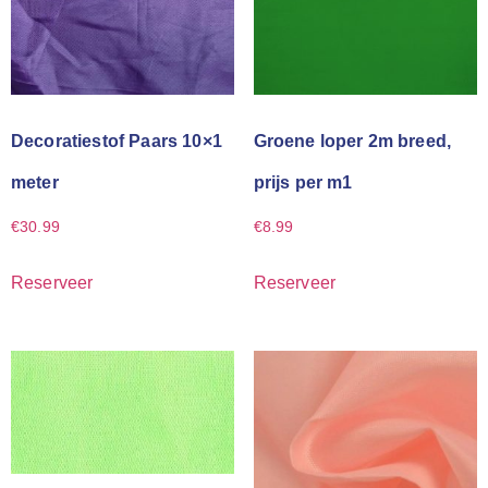
Decoratiestof Paars 10×1
Groene loper 2m breed,
meter
prijs per m1
€
30.99
€
8.99
Reserveer
Reserveer