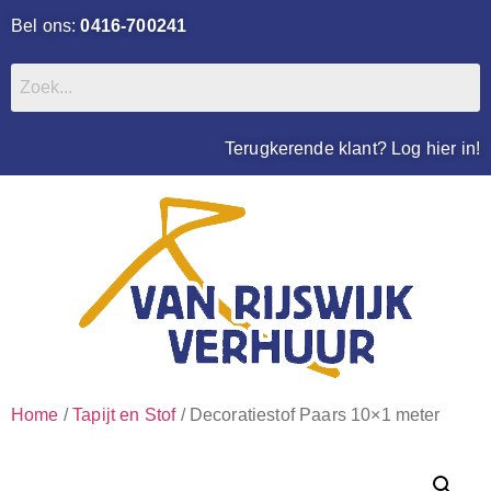
Bel ons:
0416-700241
Terugkerende klant? Log hier in!
Home
/
Tapijt en Stof
/ Decoratiestof Paars 10×1 meter