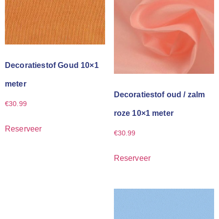
Decoratiestof Goud 10×1
meter
Decoratiestof oud / zalm
€
30.99
roze 10×1 meter
Reserveer
€
30.99
Reserveer