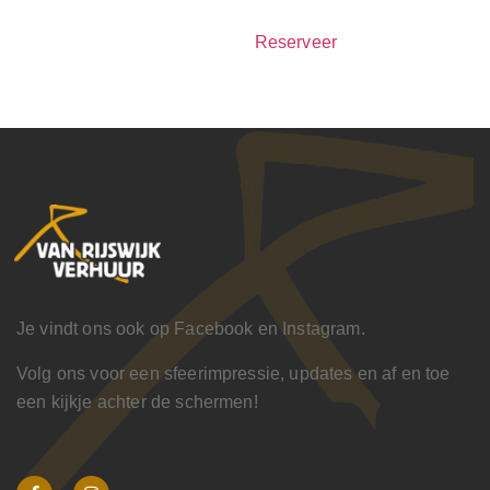
Reserveer
Je vindt ons ook op Facebook en Instagram.
Volg ons voor een sfeerimpressie, updates en af en toe
een kijkje achter de schermen!