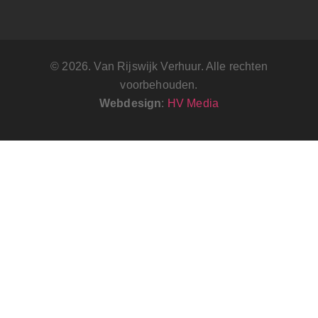
© 2026. Van Rijswijk Verhuur. Alle rechten
voorbehouden.
Webdesign
:
HV Media