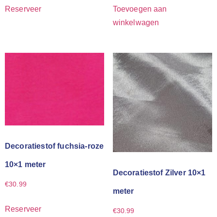
Reserveer
Toevoegen aan
winkelwagen
Decoratiestof fuchsia-roze
10×1 meter
Decoratiestof Zilver 10×1
€
30.99
meter
Reserveer
€
30.99