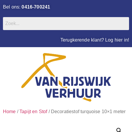
Bel ons:
0416-700241
Terugkerende klant? Log hier in!
Home
/
Tapijt en Stof
/ Decoratiestof turquoise 10×1 meter