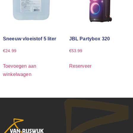
Sneeuw vloeistof 5 liter
JBL Partybox 320
€
24.99
€
53.99
Toevoegen aan
Reserveer
winkelwagen