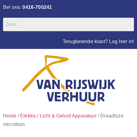
Bel ons:
0416-700241
Terugkerende klant? Log hier in!
Home
/
Elektra
/
Licht & Geluid Apparatuur
/ Draadloze
microfoon