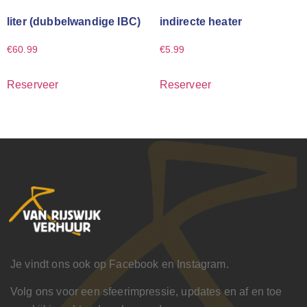
liter (dubbelwandige IBC)
indirecte heater
€
60.99
€
5.99
Reserveer
Reserveer
Je vindt ons ook op Facebook en Instagram.
Volg ons voor een sfeerimpressie, updates en af en toe