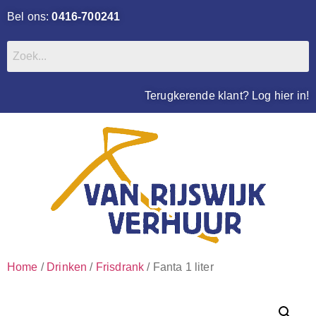
Bel ons:
0416-700241
Terugkerende klant? Log hier in!
Home
/
Drinken
/
Frisdrank
/ Fanta 1 liter