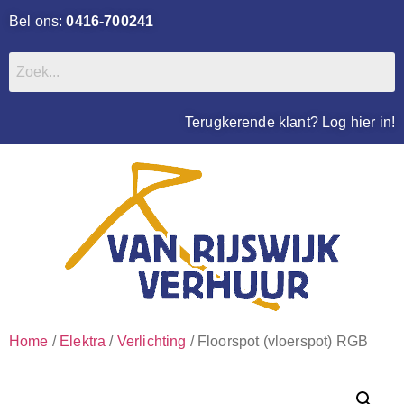
Bel ons:
0416-700241
Terugkerende klant? Log hier in!
Home
/
Elektra
/
Verlichting
/ Floorspot (vloerspot) RGB