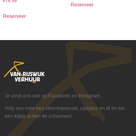
€
78.99
Reserveer
Reserveer
Je vindt ons ook op Facebook en Instagram.
Volg ons voor een sfeerimpressie, updates en af en toe
een kijkje achter de schermen!