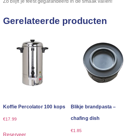
Zo blijft je feest gegarandeerd in de smaak vallen!
Gerelateerde producten
Koffie Percolator 100 kops
Blikje brandpasta –
chafing dish
€
17.99
€
1.85
Reserveer