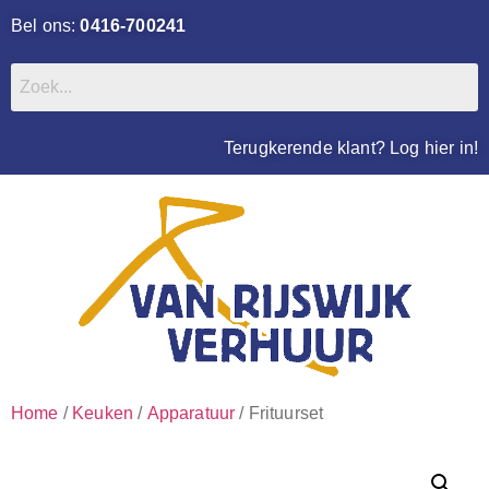
Bel ons:
0416-700241
Terugkerende klant? Log hier in!
Home
/
Keuken
/
Apparatuur
/ Frituurset