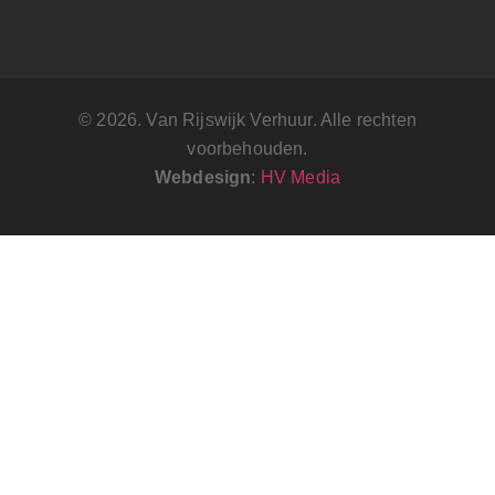
© 2026. Van Rijswijk Verhuur. Alle rechten
voorbehouden.
Webdesign
:
HV Media