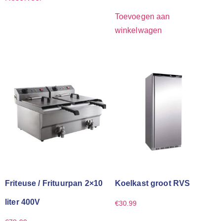
Toevoegen aan
winkelwagen
Friteuse / Frituurpan 2×10
Koelkast groot RVS
liter 400V
€
30.99