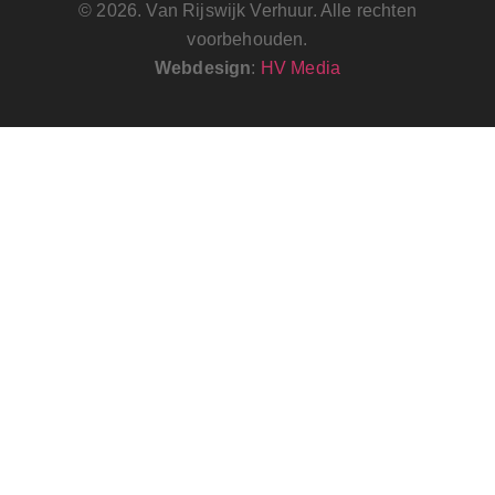
© 2026. Van Rijswijk Verhuur. Alle rechten
voorbehouden.
Webdesign
:
HV Media