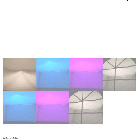
€
92.99