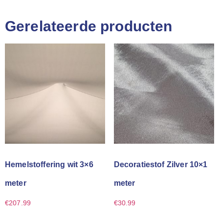
Gerelateerde producten
Hemelstoffering wit 3×6
Decoratiestof Zilver 10×1
meter
meter
€
207.99
€
30.99