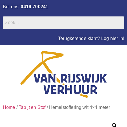
Bel ons:
0416-700241
Terugkerende klant? Log hier in!
Home
/
Tapijt en Stof
/ Hemelstoffering wit 4×4 meter