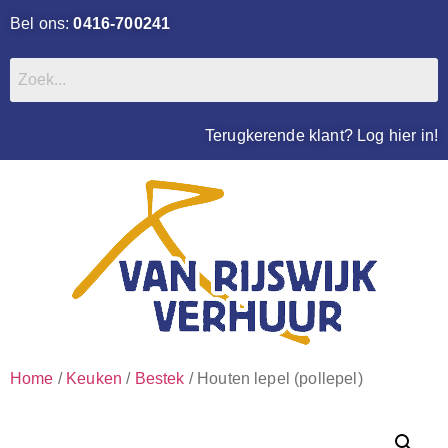
Bel ons:
0416-700241
Terugkerende klant? Log hier in!
Home
/
Keuken
/
Bestek
/ Houten lepel (pollepel)