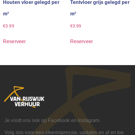
Houten vloer gelegd per
Tentvloer grijs gelegd per
m²
m²
€
3.99
€
3.99
Reserveer
Reserveer
Je vindt ons ook op Facebook en Instagram.
Volg ons voor een sfeerimpressie, updates en af en toe