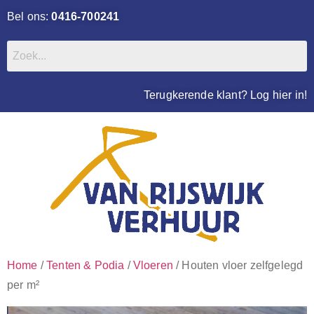
Bel ons:
0416-700241
Terugkerende klant? Log hier in!
Home
/
Tenten & Podia
/
Vloeren
/ Houten vloer zelfgelegd
per m²