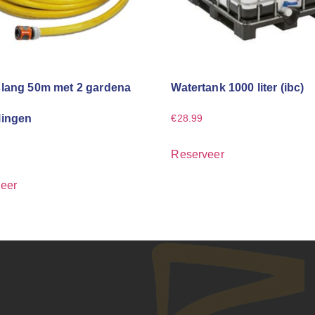
lang 50m met 2 gardena
Watertank 1000 liter (ibc)
lingen
€
28.99
Reserveer
eer