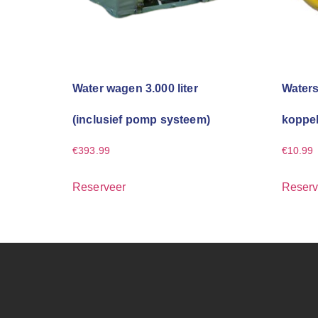
Water wagen 3.000 liter
Waters
(inclusief pomp systeem)
koppe
€
393.99
€
10.99
Reserveer
Reserv