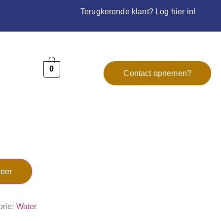
Terugkerende klant? Log hier in!
0
Contact opnemen?
eer
orie:
Water