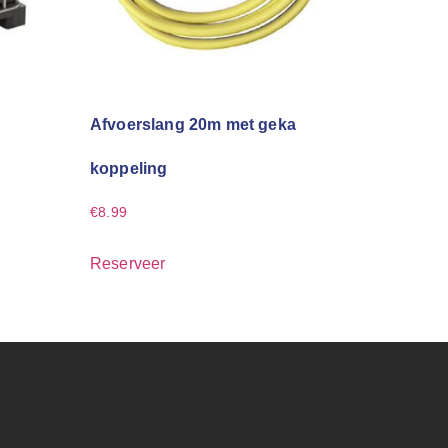
Afvoerslang 20m met geka
koppeling
€
8.99
Reserveer