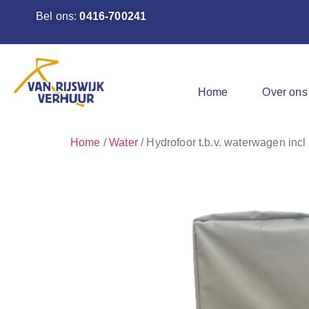
Bel ons:
0416-700241
Home
Over ons
Home
/
Water
/ Hydrofoor t.b.v. waterwagen incl 