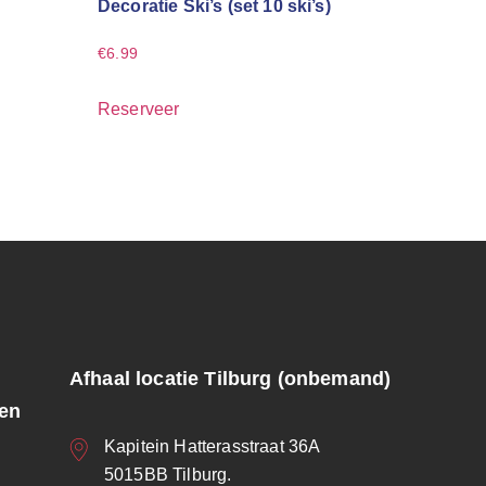
Decoratie Ski’s (set 10 ski’s)
€
6.99
Reserveer
Afhaal locatie Tilburg (onbemand)
ren
Kapitein Hatterasstraat 36A
5015BB Tilburg.