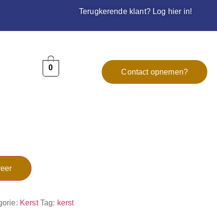
Terugkerende klant? Log hier in!
0
Contact opnemen?
eer
gorie:
Kerst
Tag:
kerst