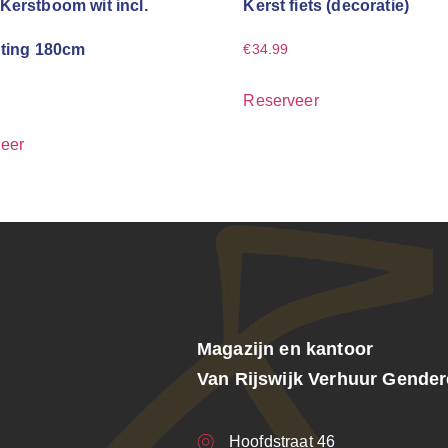
Kerstboom wit incl.
Kerst fiets (decoratie)
hting 180cm
€
34.99
Reserveer
eer
Magazijn en kantoor
Van Rijswijk Verhuur Gende
Hoofdstraat 46