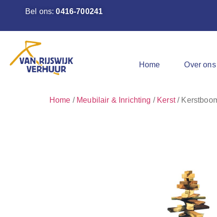
Bel ons:
0416-700241
Home
Over ons
Home
/
Meubilair & Inrichting
/
Kerst
/ Kerstboom