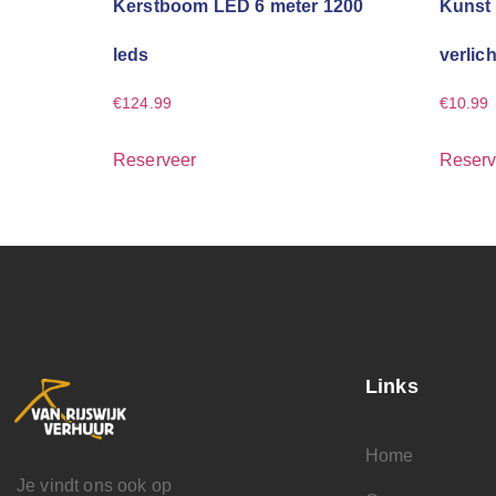
Kerstboom LED 6 meter 1200
Kunst 
leds
verlic
€
124.99
€
10.99
Reserveer
Reserv
Links
Home
Je vindt ons ook op