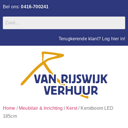
Bel ons:
0416-700241
Terugkerende klant? Log hier in!
Home
/
Meubilair & Inrichting
/
Kerst
/ Kerstboom LED
185cm