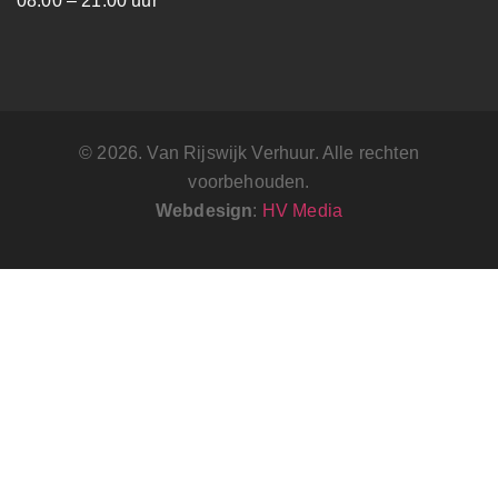
08.00 – 21.00 uur
© 2026. Van Rijswijk Verhuur. Alle rechten
voorbehouden.
Webdesign
:
HV Media