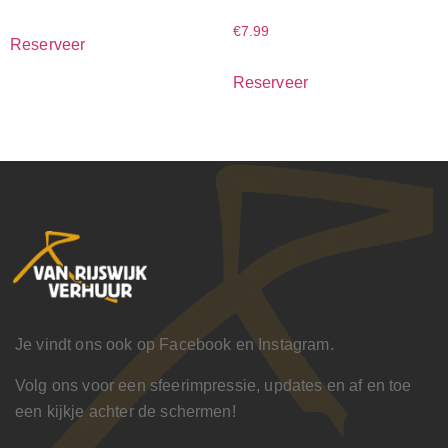
€
7.99
Reserveer
Reserveer
Je vindt ons ook op Facebook en Instagram.
Volg ons voor een sfeerimpressie, updates en af en toe
een kijkje achter de schermen!