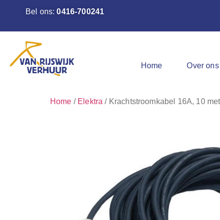
Bel ons:
0416-700241
Home
Over ons
Home
/
Elektra
/ Krachtstroomkabel 16A, 10 met