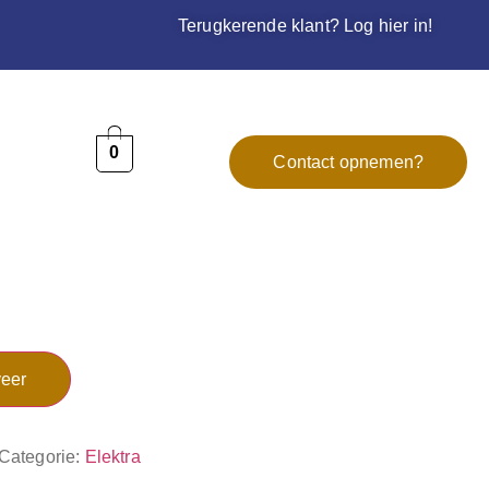
Terugkerende klant? Log hier in!
0
Contact opnemen?
eer
Categorie:
Elektra