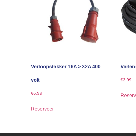
Verloopstekker 16A > 32A 400
Verlen
volt
€
3.99
€
6.99
Reserv
Reserveer