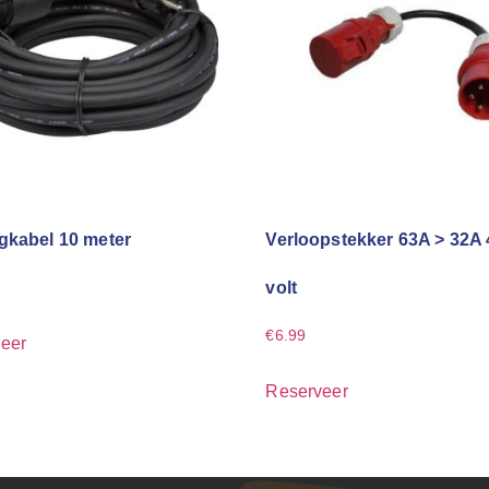
gkabel 10 meter
Verloopstekker 63A > 32A
volt
€
6.99
eer
Reserveer