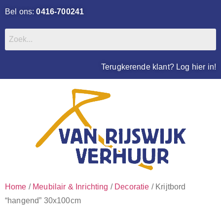
Bel ons:
0416-700241
Terugkerende klant? Log hier in!
Home
/
Meubilair & Inrichting
/
Decoratie
/ Krijtbord
“hangend” 30x100cm