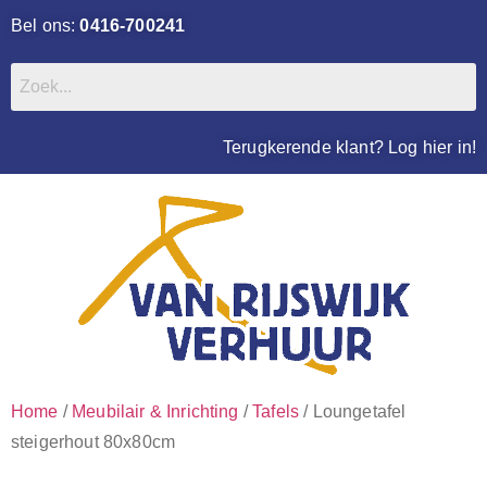
Bel ons:
0416-700241
Terugkerende klant? Log hier in!
Home
/
Meubilair & Inrichting
/
Tafels
/ Loungetafel
steigerhout 80x80cm