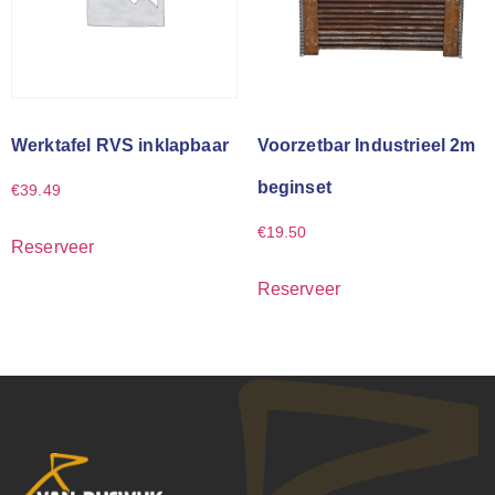
Werktafel RVS inklapbaar
Voorzetbar Industrieel 2m
beginset
€
39.49
€
19.50
Reserveer
Reserveer