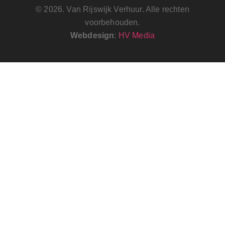
© 2026. Van Rijswijk Verhuur. Alle rechten
voorbehouden.
Webdesign
:
HV Media