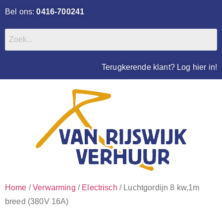
Bel ons:
0416-700241
Terugkerende klant? Log hier in!
Home
/
Verwarming
/
Electrisch
/ Luchtgordijn 8 kw,1m
breed (380V 16A)