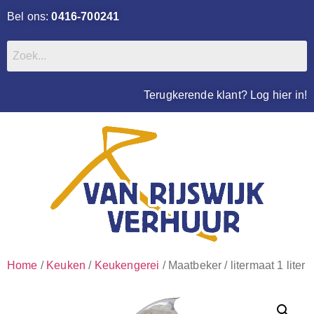
Bel ons:
0416-700241
Terugkerende klant? Log hier in!
Home
/
Keuken
/
Keukengerei
/ Maatbeker / litermaat 1 liter