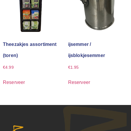
Theezakjes assortiment
ijsemmer /
(toren)
ijsblokjesemmer
€
4.99
€
1.95
Reserveer
Reserveer