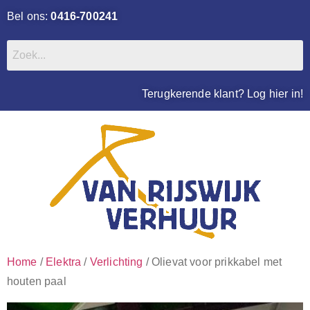
Bel ons:
0416-700241
Terugkerende klant? Log hier in!
Home
/
Elektra
/
Verlichting
/ Olievat voor prikkabel met
houten paal