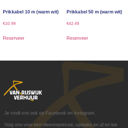
Prikkabel 10 m (warm wit)
Prikkabel 50 m (warm wit)
€
10.99
€
42.49
Reserveer
Reserveer
Je vindt ons ook op Facebook en Instagram.
Volg ons voor een sfeerimpressie, updates en af en toe